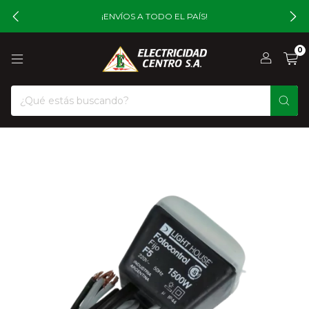
¡ENVÍOS A TODO EL PAÍS!
0