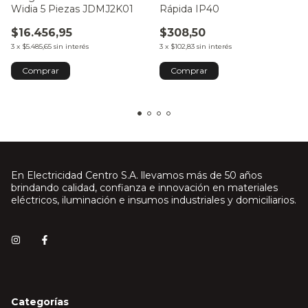
Widia 5 Piezas JDMJ2K01
Rápida IP40
$16.456,95
$308,50
3
x
$5.485,65
sin interés
3
x
$102,83
sin interés
Comprar
En Electricidad Centro S.A. llevamos más de 50 años
brindando calidad, confianza e innovación en materiales
eléctricos, iluminación e insumos industriales y domiciliarios.
Categorías