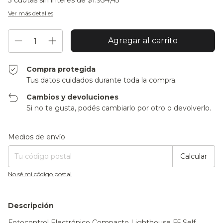
3
cuotas sin interés de
$1.934,43
Ver más detalles
Compra protegida
Tus datos cuidados durante toda la compra.
Cambios y devoluciones
Si no te gusta, podés cambiarlo por otro o devolverlo.
Entregas para el CP:
Cambiar CP
Medios de envío
Calcular
No sé mi código postal
Descripción
Fotocontrol Electrónico Compacto Lighthouse F5 Self