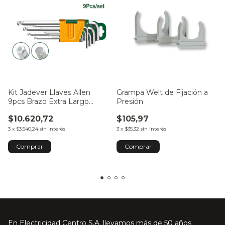
Kit Jadever Llaves Allen
Grampa Welt de Fijación a
9pcs Brazo Extra Largo
Presión
JDHK1292
$10.620,72
$105,97
3
x
$3.540,24
sin interés
3
x
$35,32
sin interés
Comprar
En Electricidad Centro S.A. llevamos más de 50 años