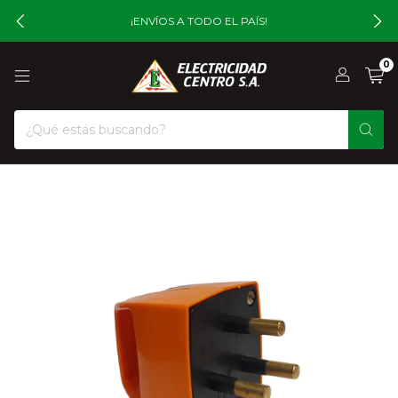
¡ENVÍOS A TODO EL PAÍS!
0