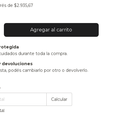
erés de
$2.935,67
rotegida
cuidados durante toda la compra.
 devoluciones
sta, podés cambiarlo por otro o devolverlo.
:
Cambiar CP
o
Calcular
tal