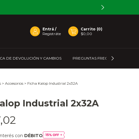
Entrá
/
Carrito
(
0
)
Registráte
$0,00
ICA DE DEVOLUCIÓN Y CAMBIOS
PREGUNTAS FRECUENTES
C
s
>
Accesorios
>
Ficha Kalop Industrial 2x32A
alop Industrial 2x32A
,02
interés con
DÉBITO