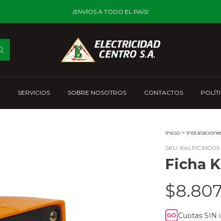
¡ENVÍOS A TODO EL PAÍS!
SERVICIOS
SOBRE NOSOTROS
CONTACTOS
POLÍT
Inicio
>
Instalacione
SKU:
KALFICIND05
Ficha K
$8.807
Cuotas SIN 