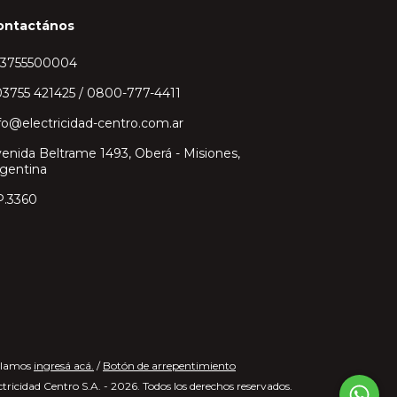
ontactános
43755500004
3755 421425 / 0800-777-4411
fo@electricidad-centro.com.ar
enida Beltrame 1493, Oberá - Misiones,
gentina
P.3360
clamos
ingresá acá.
/
Botón de arrepentimiento
tricidad Centro S.A. - 2026. Todos los derechos reservados.