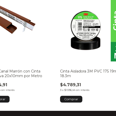
Canal Marrón con Cinta
Cinta Aisladora 3M PVC 175 1
va 20x10mm por Metro
18.3m
4,91
$4.789,31
4
sin interés
3
x
$1.596,44
sin interés