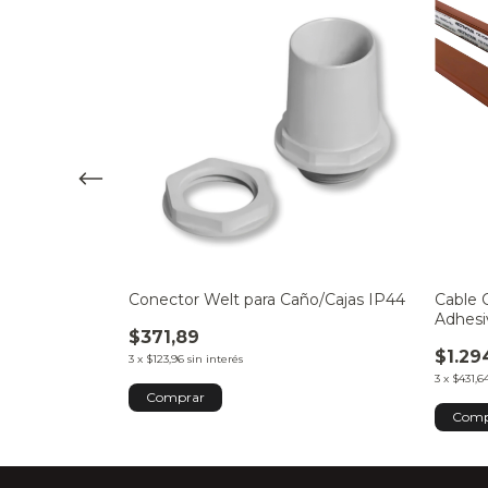
n 9pcs Brazo
Conector Welt para Caño/Cajas IP44
Cable 
Adhesi
$371,89
$1.29
3
x
$123,96
sin interés
3
x
$431,6
Comprar