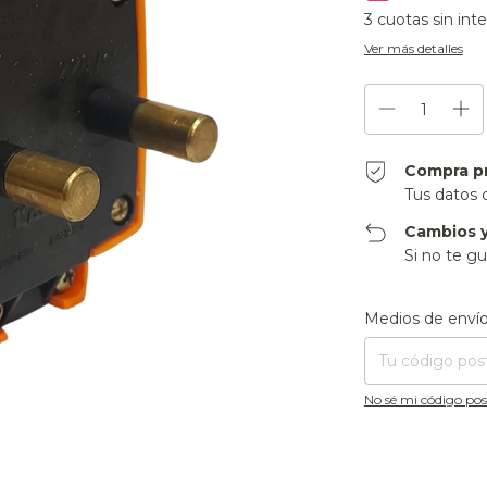
3
cuotas sin int
Ver más detalles
Compra p
Tus datos 
Cambios y
Si no te gu
Entregas para el CP
Medios de enví
No sé mi código pos