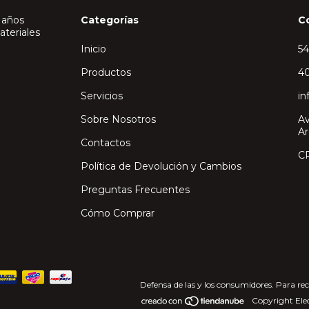
 años
Categorías
C
ateriales
Inicio
5
Productos
40
Servicios
in
Sobre Nosotros
Av
Ar
Contactos
C
Política de Devolución y Cambios
Preguntas Frecuentes
Cómo Comprar
Defensa de las y los consumidores. Para re
Copyright Elec