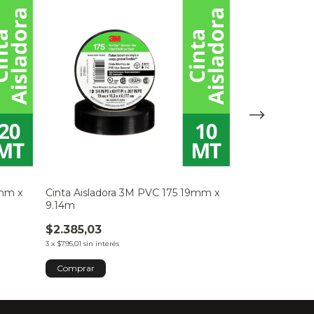
9mm x
Cinta Aisladora 3M PVC 175 19mm x
Juego Jadever
9.14m
Piezas JDMJ2
$2.385,03
$16.456,95
3
x
$795,01
sin interés
3
x
$5.485,65
sin inte