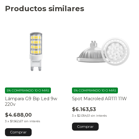
Productos similares
5%
COMPRANDO 10 O MÁS
5%
COMPRANDO 10 O MÁS
Lámpara G9 Bip Led 9w
Spot Macroled AR111 11W
220v
$6.163,53
$4.688,00
3
x
$2.054,51
sin interés
3
x
$1.562,67
sin interés
Comprar
Comprar