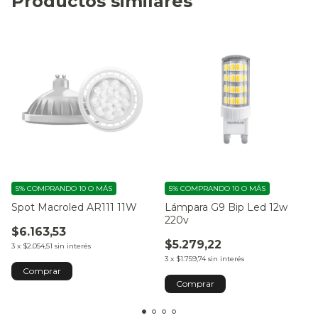
Productos similares
5%
COMPRANDO 10 O MÁS
5%
COMPRANDO 10 O MÁS
Spot Macroled AR111 11W
Lámpara G9 Bip Led 12w
220v
$6.163,53
$5.279,22
3
x
$2.054,51
sin interés
3
x
$1.759,74
sin interés
Comprar
Comprar