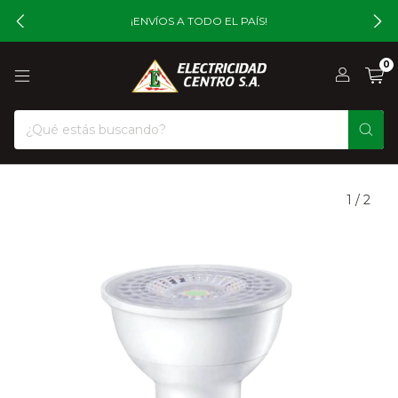
¡ENVÍOS A TODO EL PAÍS!
0
1
/
2