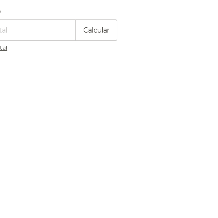
:
Cambiar CP
o
Calcular
tal