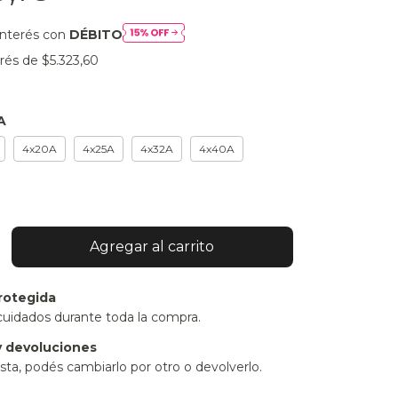
interés con
DÉBITO
erés de
$5.323,60
A
4x20A
4x25A
4x32A
4x40A
rotegida
cuidados durante toda la compra.
 devoluciones
sta, podés cambiarlo por otro o devolverlo.