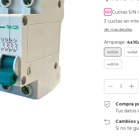
Cuotas SIN 
3
cuotas sin int
Ver más detalles
Amperaje:
4x10
4x10A
4x16A
4x50A
Compra p
Tus datos 
Cambios y
Si no te gu