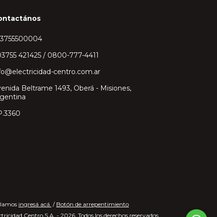
ontactános
43755500004
3755 421425 / 0800-777-4411
fo@electricidad-centro.com.ar
enida Beltrame 1493, Oberá - Misiones,
gentina
P.3360
clamos
ingresá acá.
/
Botón de arrepentimiento
tricidad Centro S.A. - 2026. Todos los derechos reservados.