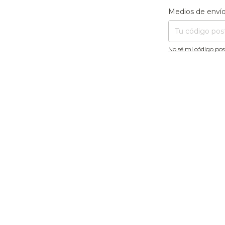
Entregas para el CP
Medios de enví
No sé mi código pos