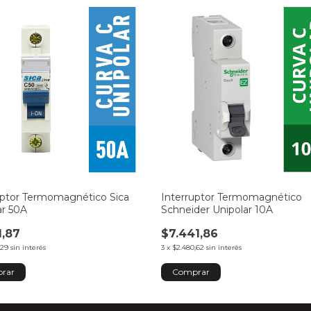
uptor Termomagnético Sica
Interruptor Termomagnético
ar 50A
Schneider Unipolar 10A
1,87
$7.441,86
,29
sin interés
3
x
$2.480,62
sin interés