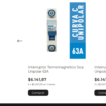
ético Sica
Interruptor Termomagnético Sica
Interr
Unipolar 63A
Unipol
$6.141,87
$6.14
3
x
$2.047,29
sin interés
3
x
$2.047