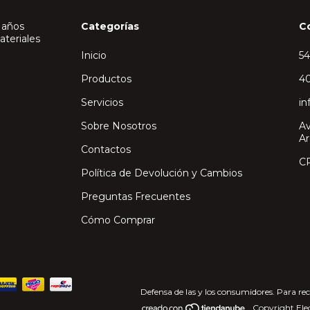
 años
Categorías
C
ateriales
Inicio
5
Productos
40
Servicios
in
Sobre Nosotros
Av
Ar
Contactos
C
Política de Devolución y Cambios
Preguntas Frecuentes
Cómo Comprar
Defensa de las y los consumidores. Para re
Copyright Elec