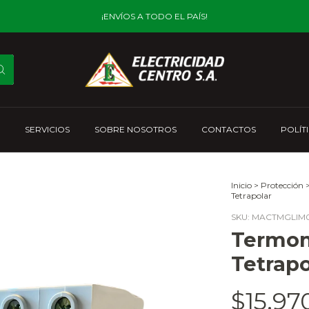
¡ENVÍOS A TODO EL PAÍS!
SERVICIOS
SOBRE NOSOTROS
CONTACTOS
POLÍT
Inicio
>
Protección
Tetrapolar
SKU:
MACTMGLIM0
Termom
Tetrapo
$15.97