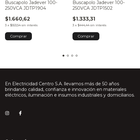
Buscapolo Jadever 100-
Buscapolo Jadever 100-
250VCA JDTP1904
250VCA JDTP1502
$1.660,62
$1.333,31
3
x
$553,54
sin interés
3
x
$444,44
sin interés
En Electricidad Centro S.A. llevamos más de 50 años
brindando calidad, confianza e innovación en materiales
eléctricos, iluminación e insumos industriales y domiciliarios.