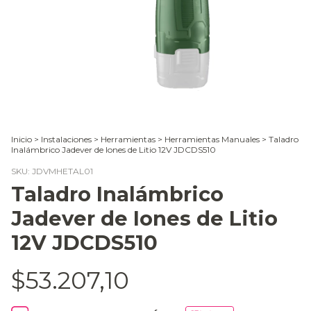
Inicio
>
Instalaciones
>
Herramientas
>
Herramientas Manuales
>
Taladro
Inalámbrico Jadever de Iones de Litio 12V JDCDS510
SKU:
JDVMHETAL01
Taladro Inalámbrico
Jadever de Iones de Litio
12V JDCDS510
$53.207,10