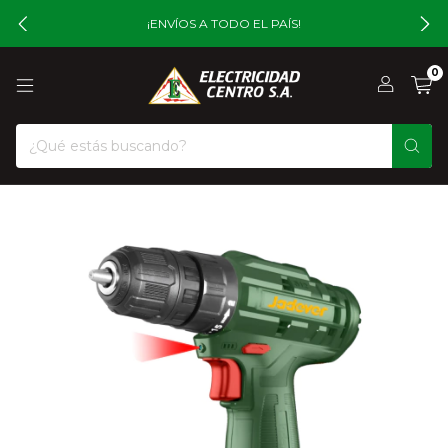
¡ENVÍOS A TODO EL PAÍS!
0