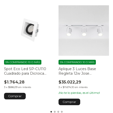
5%
COMPRANDO 10 O MÁS
5%
COMPRANDO 10 O MÁS
Spot Eco Led SP-CU110
Aplique 3 Luces Base
Cuadrado para Dicroica
Regleta 12w Jose
GU10
Capobianco
$1.764,28
$35.022,29
3
x
$588,09
sin interés
3
x
$11.674,10
sin interés
¡No te lo pierdas, es el último!
Comprar