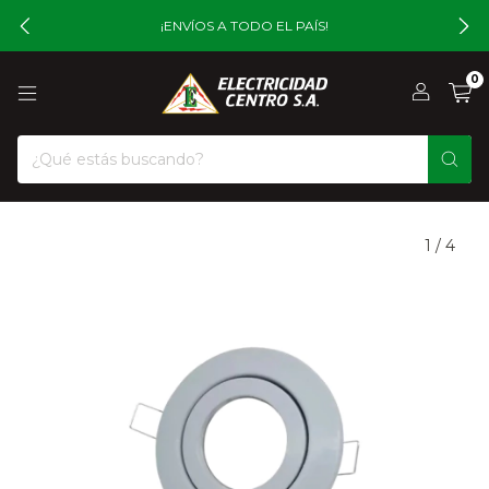
¡ENVÍOS A TODO EL PAÍS!
0
1
/
4