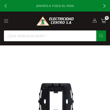
¡ENVÍOS A TODO EL PAÍS!
0