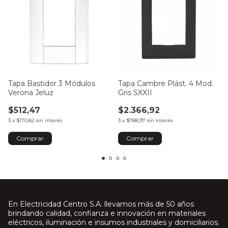
Tapa Bastidor 3 Módulos
Tapa Cambre Plást. 4 Mod.
Verona Jeluz
Gris SXXII
$512,47
$2.366,92
3
x
$170,82
sin interés
3
x
$788,97
sin interés
En Electricidad Centro S.A. llevamos más de 50 años
brindando calidad, confianza e innovación en materiales
eléctricos, iluminación e insumos industriales y domiciliarios.