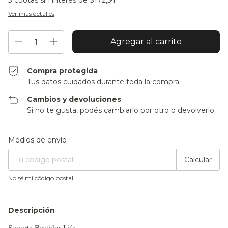
3
cuotas sin interés de
$172,54
Ver más detalles
Compra protegida
Tus datos cuidados durante toda la compra.
Cambios y devoluciones
Si no te gusta, podés cambiarlo por otro o devolverlo.
Entregas para el CP:
Cambiar CP
Medios de envío
Calcular
No sé mi código postal
Descripción
Soporte Bastidor Life