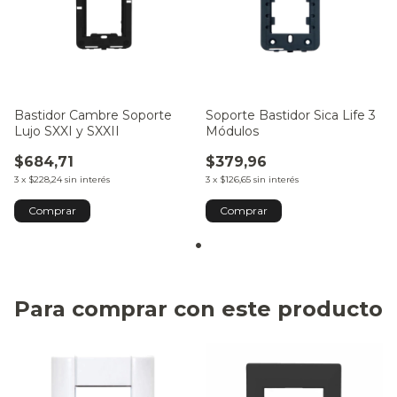
Bastidor Cambre Soporte
Soporte Bastidor Sica Life 3
Lujo SXXI y SXXII
Módulos
$684,71
$379,96
3
x
$228,24
sin interés
3
x
$126,65
sin interés
Para comprar con este producto