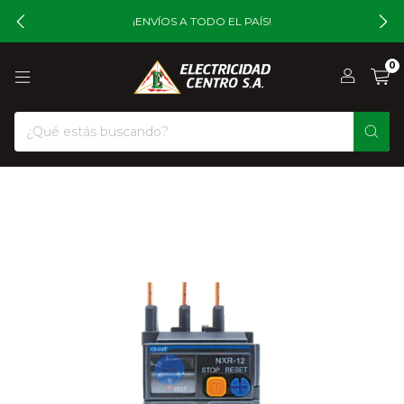
¡ENVÍOS A TODO EL PAÍS!
0