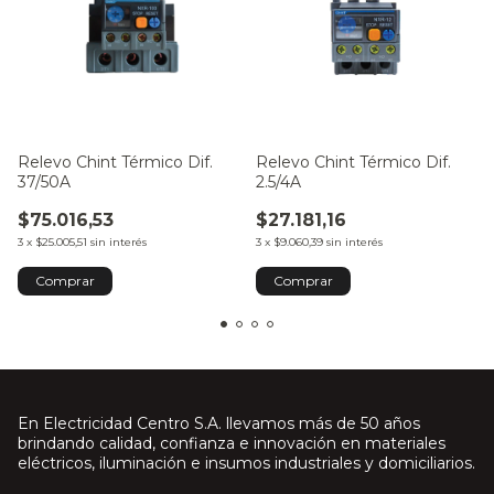
Relevo Chint Térmico Dif.
Relevo Chint Térmico Dif.
37/50A
2.5/4A
$75.016,53
$27.181,16
3
x
$25.005,51
sin interés
3
x
$9.060,39
sin interés
En Electricidad Centro S.A. llevamos más de 50 años
brindando calidad, confianza e innovación en materiales
eléctricos, iluminación e insumos industriales y domiciliarios.