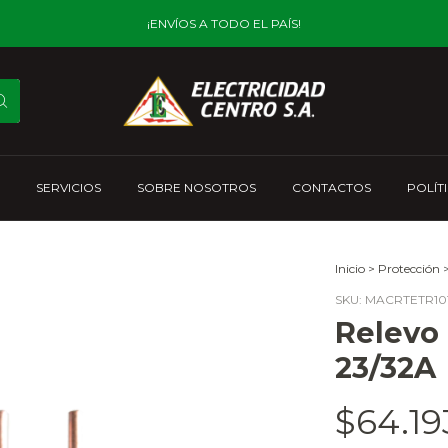
¡ENVÍOS A TODO EL PAÍS!
SERVICIOS
SOBRE NOSOTROS
CONTACTOS
POLÍT
Inicio
>
Protección
SKU:
MACRTETR101
Relevo 
23/32A
$64.19