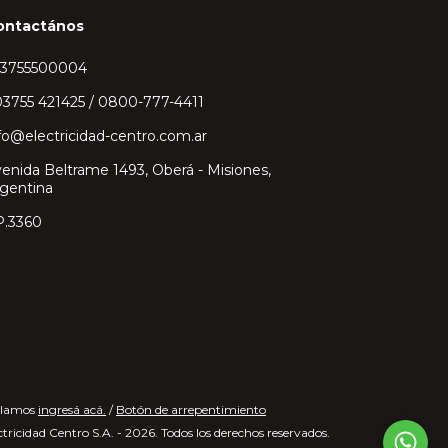
ontactános
43755500004
3755 421425 / 0800-777-4411
fo@electricidad-centro.com.ar
enida Beltrame 1493, Oberá - Misiones,
gentina
P.3360
clamos
ingresá acá.
/
Botón de arrepentimiento
tricidad Centro S.A. - 2026. Todos los derechos reservados.