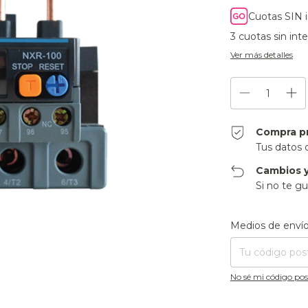
Cuotas SIN 
3
cuotas sin int
Ver más detalles
Compra p
Tus datos 
Cambios y
Si no te gu
Entregas para el CP
Medios de enví
No sé mi código pos