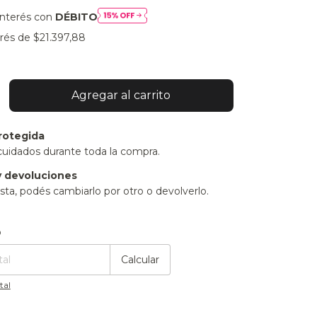
interés con
DÉBITO
erés de
$21.397,88
rotegida
cuidados durante toda la compra.
 devoluciones
sta, podés cambiarlo por otro o devolverlo.
:
Cambiar CP
o
Calcular
tal