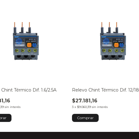
Chint Térmico Dif. 1.6/2.5A
Relevo Chint Térmico Dif. 12/1
81,16
$27.181,16
,39
sin interés
3
x
$9.060,39
sin interés