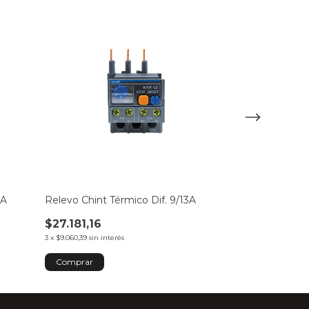
8A
Relevo Chint Térmico Dif. 9/13A
Relevo Chint T
$27.181,16
$27.181,16
3
x
$9.060,39
sin interés
3
x
$9.060,39
sin inte