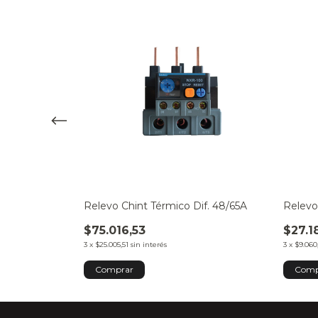
if. 37/50A
Relevo Chint Térmico Dif. 48/65A
Relevo 
$75.016,53
$27.1
3
x
$25.005,51
sin interés
3
x
$9.060