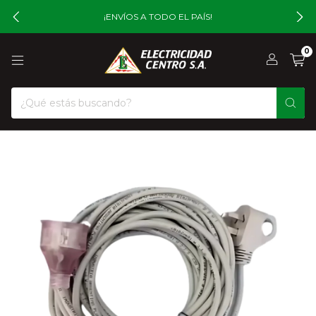
¡ENVÍOS A TODO EL PAÍS!
0