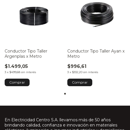
Conductor Tipo Taller
Conductor Tipo Taller Ayan x
Argenplas x Metro
Metro
$1.499,05
$996,61
3
x
$499,68
sin interés
3
x
$332,20
sin interés
Comprar
Comprar
En Electricidad Centro S.A. llevamos más de 50 años
brindando calidad, confianza e innovación en materiales