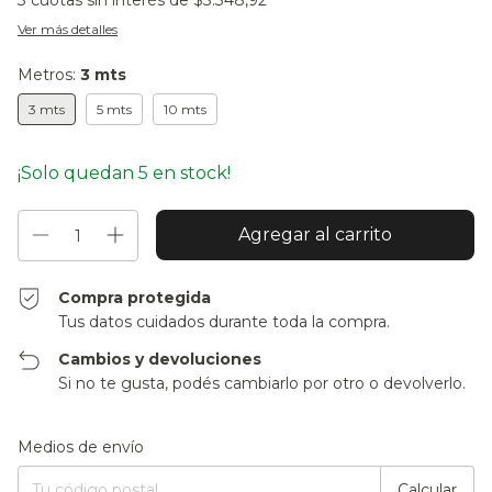
3
cuotas sin interés de
$3.348,92
Ver más detalles
Metros:
3 mts
3 mts
5 mts
10 mts
¡Solo quedan
5
en stock!
Compra protegida
Tus datos cuidados durante toda la compra.
Cambios y devoluciones
Si no te gusta, podés cambiarlo por otro o devolverlo.
Entregas para el CP:
Cambiar CP
Medios de envío
Calcular