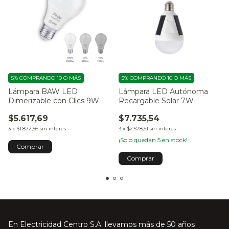
5%
COMPRANDO 10 O MÁS
5%
COMPRANDO 10 O MÁS
Lámpara BAW LED
Lámpara LED Autónoma
Dimerizable con Clics 9W
Recargable Solar 7W
$5.617,69
$7.735,54
3
x
$1.872,56
sin interés
3
x
$2.578,51
sin interés
¡Solo quedan
5
en stock!
En Electricidad Centro S.A. llevamos más de 50 años