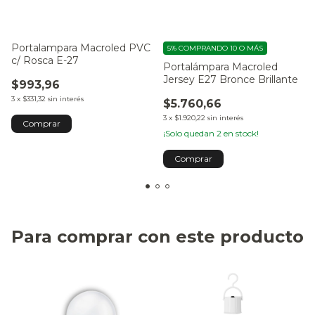
Portalampara Macroled PVC
5%
COMPRANDO 10 O MÁS
c/ Rosca E-27
Portalámpara Macroled
Jersey E27 Bronce Brillante
$993,96
3
x
$331,32
sin interés
$5.760,66
3
x
$1.920,22
sin interés
¡Solo quedan
2
en stock!
Para comprar con este producto