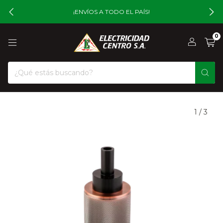
¡ENVÍOS A TODO EL PAÍS!
0
1
/
3