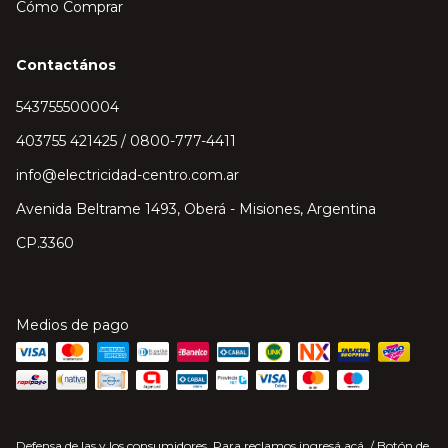
Cómo Comprar
Contactános
543755500004
403755 421425 / 0800-777-4411
info@electricidad-centro.com.ar
Avenida Beltrame 1493, Oberá - Misiones, Argentina
CP.3360
Medios de pago
Defensa de las y los consumidores. Para reclamos
ingresá acá.
/
Botón de