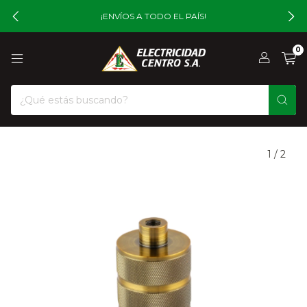
¡ENVÍOS A TODO EL PAÍS!
0
1
/
2