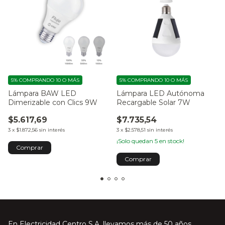
5%
COMPRANDO 10 O MÁS
5%
COMPRANDO 10 O MÁS
Lámpara BAW LED
Lámpara LED Autónoma
Dimerizable con Clics 9W
Recargable Solar 7W
$5.617,69
$7.735,54
3
x
$1.872,56
sin interés
3
x
$2.578,51
sin interés
¡Solo quedan
5
en stock!
En Electricidad Centro S.A. llevamos más de 50 años