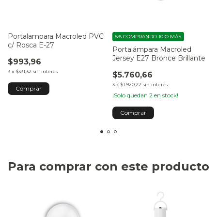
Portalampara Macroled PVC
5%
COMPRANDO 10 O MÁS
c/ Rosca E-27
Portalámpara Macroled
Jersey E27 Bronce Brillante
$993,96
3
x
$331,32
sin interés
$5.760,66
3
x
$1.920,22
sin interés
¡Solo quedan
2
en stock!
Para comprar con este producto