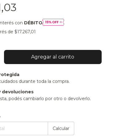
1,03
interés con
DÉBITO
erés de
$17.267,01
rotegida
cuidados durante toda la compra.
 devoluciones
sta, podés cambiarlo por otro o devolverlo.
:
Cambiar CP
o
Calcular