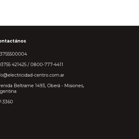
ontactános
43755500004
3755 421425 / 0800-777-4411
fo@electricidad-centro.com.ar
enida Beltrame 1493, Oberá - Misiones,
gentina
P.3360