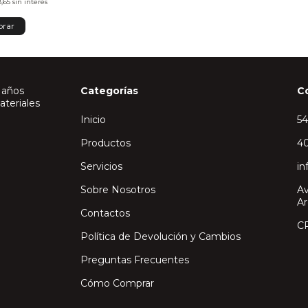
8,65
sin interés
 años
Categorías
C
ateriales
Inicio
5
Productos
40
Servicios
in
Sobre Nosotros
Av
Ar
Contactos
C
Política de Devolución y Cambios
Preguntas Frecuentes
Cómo Comprar