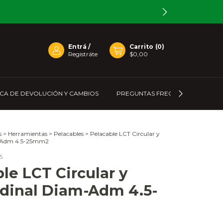
Entrá
/
Carrito
(
0
)
Registráte
$0,00
ICA DE DEVOLUCIÓN Y CAMBIOS
PREGUNTAS FRECUENTES
C
s
>
Herramientas
>
Pelacables
>
Pelacable LCT Circular y
m-Adm 4.5-25mm2
5
le LCT Circular y
udinal Diam-Adm 4.5-