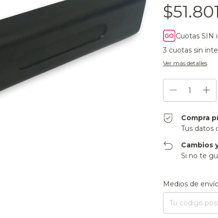
$51.80
Cuotas SIN 
3
cuotas sin int
Ver más detalles
Compra p
Tus datos 
Cambios y
Si no te gu
Entregas para el CP
Medios de enví