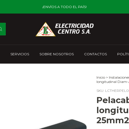
¡ENVÍOS A TODO EL PAÍS!
SERVICIOS
SOBRE NOSOTROS
CONTACTOS
POLÍT
Inicio
>
Instalacione
longitudinal Dia
SKU:
LCTHERPEL0
Pelacab
longit
25mm2