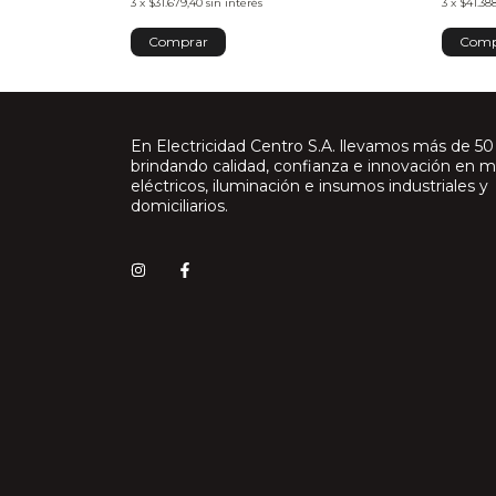
3
x
$31.679,40
sin interés
3
x
$41.38
En Electricidad Centro S.A. llevamos más de 50
brindando calidad, confianza e innovación en m
eléctricos, iluminación e insumos industriales y
domiciliarios.