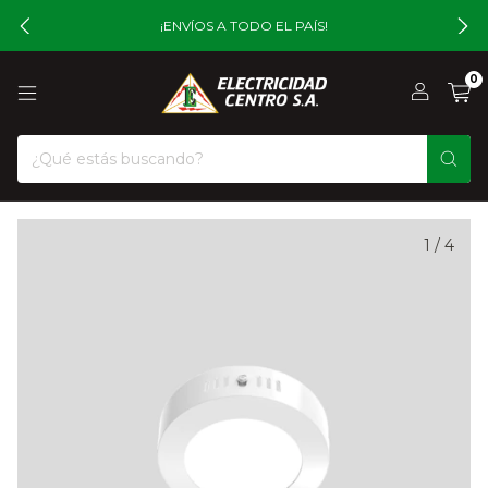
¡ENVÍOS A TODO EL PAÍS!
0
1
/
4