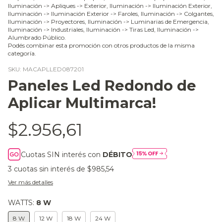
Iluminación -> Apliques -> Exterior, Iluminación -> Iluminación Exterior,
Iluminación -> Iluminación Exterior -> Faroles, Iluminación -> Colgantes,
Iluminación -> Proyectores, Iluminación -> Luminarias de Emergencia,
Iluminación -> Industriales, Iluminación -> Tiras Led, Iluminación ->
Alumbrado Público.
Podés combinar esta promoción con otros productos de la misma
categoría.
SKU:
MACAPLLED087201
Paneles Led Redondo de
Aplicar Multimarca!
$2.956,61
Cuotas SIN interés con
DÉBITO
3
cuotas sin interés de
$985,54
Ver más detalles
WATTS:
8 W
8 W
12 W
18 W
24 W