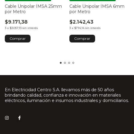
Cable Unipolar IMSA 25mm
Cable Unipolar IMSA 6mm
por Metro
por Metro
$9.171,38
$2.142,43
3
x
$3.057,13
sin interés
3
x
$714,14
sin interés
Comprar
Comprar
En Electricidad Centro S.A. llevamos más de 50 años
brindando calidad, confianza e innovación en materiales
eléctricos, iluminación e insumos industriales y domiciliarios.