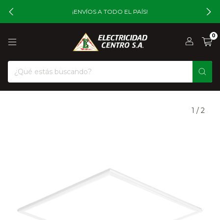
¡ENVÍOS A TODO EL PAÍS!
0
1
/
2