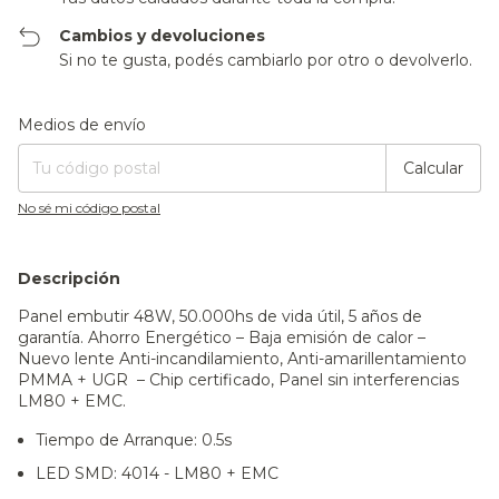
Cambios y devoluciones
Si no te gusta, podés cambiarlo por otro o devolverlo.
Entregas para el CP:
Cambiar CP
Medios de envío
Calcular
No sé mi código postal
Descripción
Panel embutir 48W, 50.000hs de vida útil, 5 años de
garantía. Ahorro Energético – Baja emisión de calor –
Nuevo lente Anti-incandilamiento, Anti-amarillentamiento
PMMA + UGR – Chip certificado, Panel sin interferencias
LM80 + EMC.
Tiempo de Arranque:
0.5s
LED SMD:
4014 - LM80 + EMC