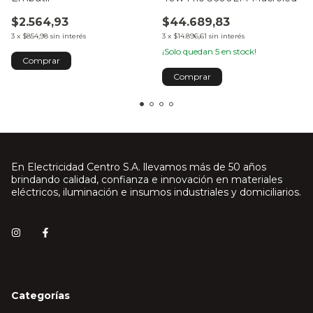
$2.564,93
$44.689,83
3
x
$854,98
sin interés
3
x
$14.896,61
sin interés
¡Solo quedan
5
en stock!
Comprar
En Electricidad Centro S.A. llevamos más de 50 años
brindando calidad, confianza e innovación en materiales
eléctricos, iluminación e insumos industriales y domiciliarios.
Categorías