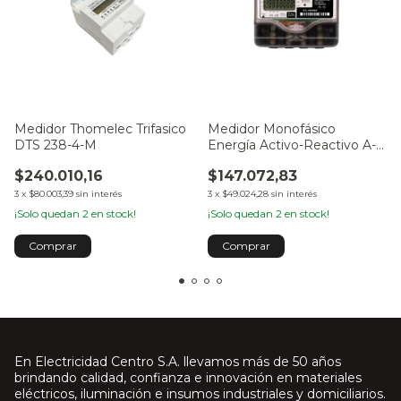
Medidor Thomelec Trifasico
Medidor Monofásico
DTS 238-4-M
Energía Activo-Reactivo A-
150-AR (100A-220V) Myell
$240.010,16
$147.072,83
3
x
$80.003,39
sin interés
3
x
$49.024,28
sin interés
¡Solo quedan
2
en stock!
¡Solo quedan
2
en stock!
En Electricidad Centro S.A. llevamos más de 50 años
brindando calidad, confianza e innovación en materiales
eléctricos, iluminación e insumos industriales y domiciliarios.