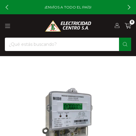
¡ENVÍOS A TODO EL PAÍS!
0