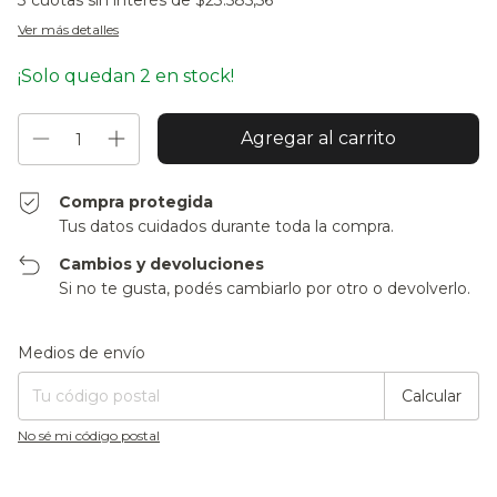
3
cuotas sin interés de
$23.585,56
Ver más detalles
¡Solo quedan
2
en stock!
Compra protegida
Tus datos cuidados durante toda la compra.
Cambios y devoluciones
Si no te gusta, podés cambiarlo por otro o devolverlo.
Entregas para el CP:
Cambiar CP
Medios de envío
Calcular
No sé mi código postal