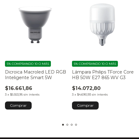
5%
COMPRANDO 10 O MÁS
5%
COMPRANDO 10 O MÁS
Dicroica Macroled LED RGB
Lámpara Philips TForce Core
Inteligente Smart 5W
HB 50W E27 865 WV G3
$16.661,86
$14.072,80
3
x
$5.553,95
sin interés
3
x
$4.690,93
sin interés