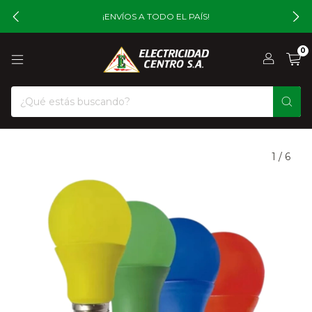
¡ENVÍOS A TODO EL PAÍS!
0
1
/
6