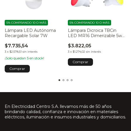
5%
COMPRANDO 10 O MÁS
5%
COMPRANDO 10 O MÁS
Lámpara LED Autónoma
Lámpara Dicroica TBCin
Recargable Solar 7W
LED MR16 Dimerizable 5w
luz día 12VCA/DC MR16-5X1-
$7.735,54
$3.822,05
WD
3
x
$2.578,51
sin interés
3
x
$1.274,02
sin interés
¡Solo quedan
5
en stock!
En Electricidad Centro S.A. llevamos más de 50 años
brindando calidad, confianza e innovación en materiales
eléctricos, iluminación e insumos industriales y domiciliarios.