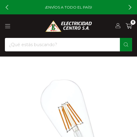
¡ENVÍOS A TODO EL PAÍS!
0