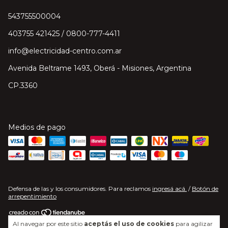
543755500004
403755 421425 / 0800-777-4411
info@electricidad-centro.com.ar
Avenida Beltrame 1493, Oberá - Misiones, Argentina
CP.3360
Medios de pago
Defensa de las y los consumidores. Para reclamos
ingresá acá.
/
Botón de
arrepentimiento
Al navegar por este sitio
aceptás el uso de cookies
para agilizar
Copyright Electricidad Centro S.A. - 2026. Todos los derechos reservados.