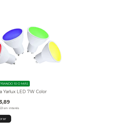
RANDO 10 O MÁS
ca Yarlux LED 7W Color
3,89
63
sin interés
rar