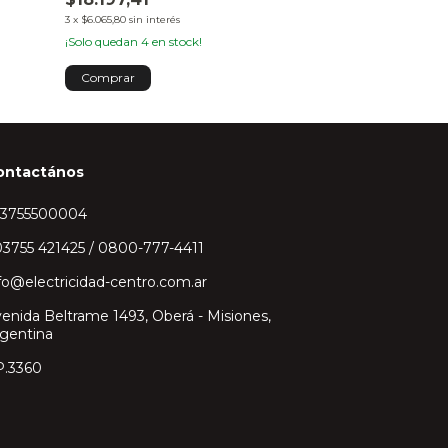
3
x
$6.065,80
sin interés
3
x
$3.397,68
sin inte
¡Solo quedan
4
en stock!
Comprar
ontactános
43755500004
3755 421425 / 0800-777-4411
fo@electricidad-centro.com.ar
enida Beltrame 1493, Oberá - Misiones,
gentina
P.3360