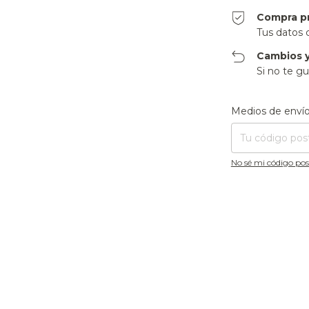
Compra p
Tus datos 
Cambios y
Si no te gu
Entregas para el CP
Medios de enví
No sé mi código pos