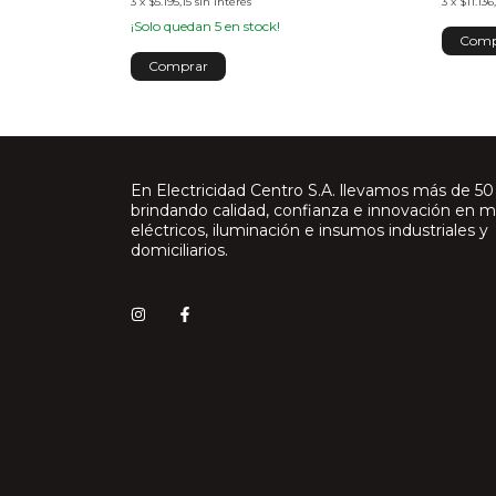
3
x
$5.195,15
sin interés
3
x
$11.136
¡Solo quedan
5
en stock!
!
En Electricidad Centro S.A. llevamos más de 50
brindando calidad, confianza e innovación en m
eléctricos, iluminación e insumos industriales y
domiciliarios.