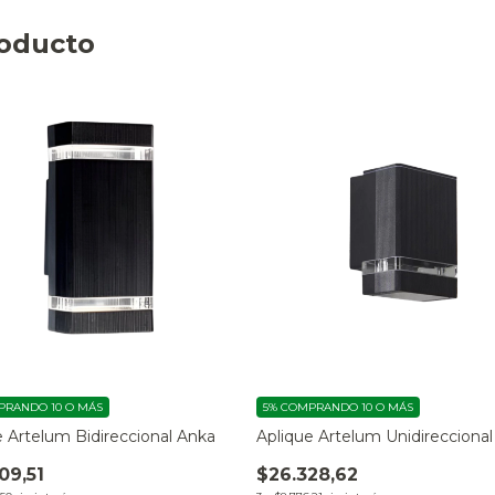
roducto
RANDO 10 O MÁS
5%
COMPRANDO 10 O MÁS
e Artelum Bidireccional Anka
Aplique Artelum Unidirecciona
09,51
$26.328,62