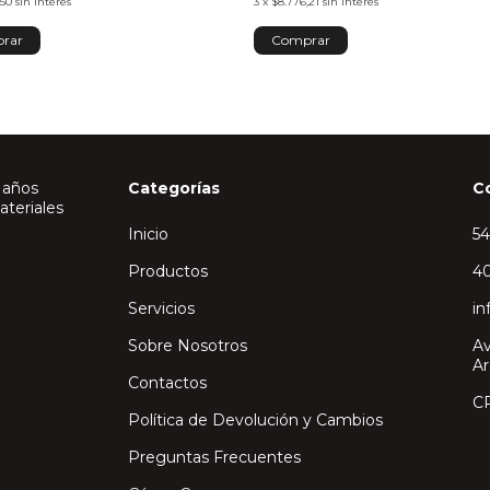
,50
sin interés
3
x
$8.776,21
sin interés
 años
Categorías
C
ateriales
Inicio
5
Productos
40
Servicios
in
Sobre Nosotros
Av
Ar
Contactos
C
Política de Devolución y Cambios
Preguntas Frecuentes