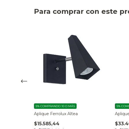
Para comprar con este p
5%
COMPRANDO 10 O MÁS
5%
COMP
reccional
Aplique Ferrolux Altea
Apliqu
$15.585,44
$33.4