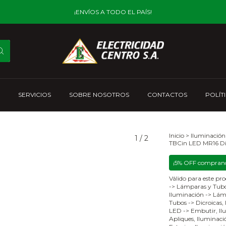
¡ENVÍOS A TODO EL PAÍS!
SERVICIOS
SOBRE NOSOTROS
CONTACTOS
POLÍT
Inicio
>
Iluminación
1
/
2
TBCin LED MR16 Di
¡5% OFF comprand
Válido para este pro
-> Lámparas y Tubo
Iluminación -> Lám
Tubos -> Dicroicas,
LED -> Embutir, Ilu
Apliques, Iluminació