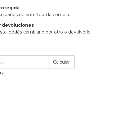
rotegida
cuidados durante toda la compra.
 devoluciones
sta, podés cambiarlo por otro o devolverlo.
:
Cambiar CP
o
Calcular
tal