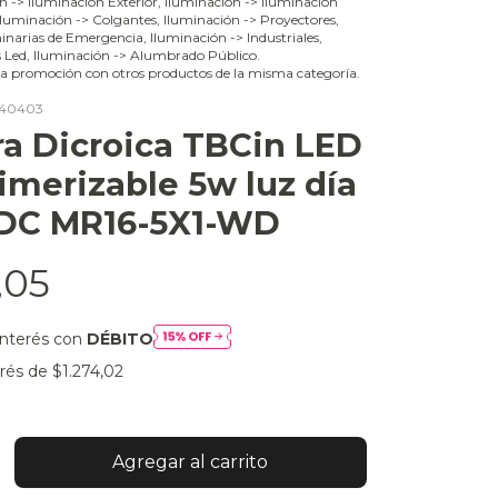
ón -> Iluminación Exterior, Iluminación -> Iluminación
 Iluminación -> Colgantes, Iluminación -> Proyectores,
narias de Emergencia, Iluminación -> Industriales,
s Led, Iluminación -> Alumbrado Público.
a promoción con otros productos de la misma categoría.
40403
a Dicroica TBCin LED
merizable 5w luz día
DC MR16-5X1-WD
,05
interés con
DÉBITO
erés de
$1.274,02