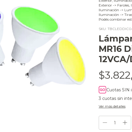
Exterior, Iluminaci
Exterior -> Faroles,
Iluminación -> Lumi
Iluminación -> Tira
Podés combinar est
SKU:
TBCLEDDIC0
Lámpar
MR16 Di
12VCA/
$3.822
Cuotas SIN 
3
cuotas sin int
Ver más detalles