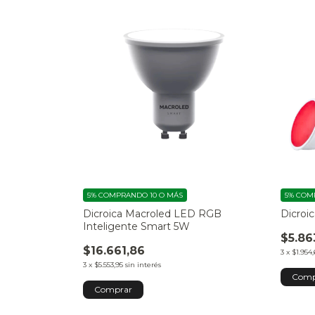
5%
COMPRANDO 10 O MÁS
5%
COMP
Dicroica Macroled LED RGB
Dicroi
Inteligente Smart 5W
$5.86
$16.661,86
3
x
$1.954,
3
x
$5.553,95
sin interés
Comp