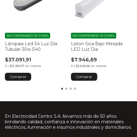
5%
COMPRANDO 10 O MÁS
5%
COMPRANDO 10 O MÁS
Lámpara Led S4 Luz Día
Liston Sica Bajo Mesada
Tubular 30w E40
LED Luz Dia
$37.091,91
$7.946,89
3
x
$12.363,97
sin interés
3
x
$2.648,96
sin interés
Comprar
En Electricidad Centro S.A. llevamos más de 50 años
brindando calidad, confianza e innovación en materiales
eléctricos, iluminación e insumos industriales y domiciliarios.