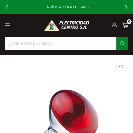
¡ENVÍOS A TODO EL PAÍS!
0
1
/
2