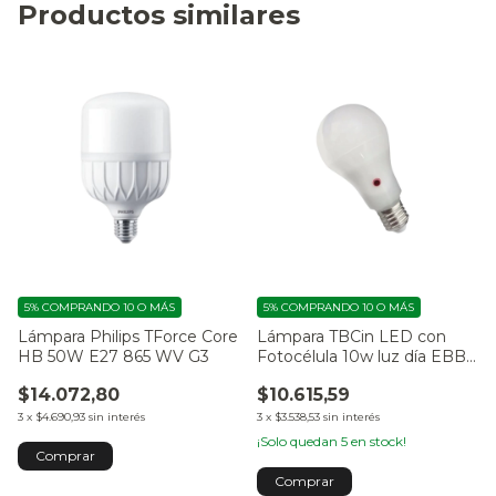
Productos similares
5%
COMPRANDO 10 O MÁS
5%
COMPRANDO 10 O MÁS
Lámpara Philips TForce Core
Lámpara TBCin LED con
HB 50W E27 865 WV G3
Fotocélula 10w luz día EBB-
10WF
$14.072,80
$10.615,59
3
x
$4.690,93
sin interés
3
x
$3.538,53
sin interés
¡Solo quedan
5
en stock!