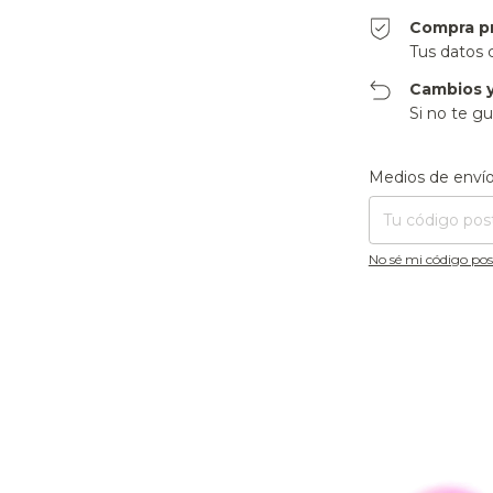
Compra p
Tus datos 
Cambios y
Si no te gu
Entregas para el CP
Medios de enví
No sé mi código pos