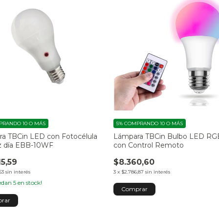
RANDO 10 O MÁS
5%
COMPRANDO 10 O MÁS
a TBCin LED con Fotocélula
Lámpara TBCin Bulbo LED R
z día EBB-10WF
con Control Remoto
15,59
$8.360,60
53
sin interés
3
x
$2.786,87
sin interés
uedan
5
en stock!