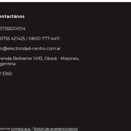
ontactános
43755500004
3755 421425 / 0800-777-4411
fo@electricidad-centro.com.ar
enida Beltrame 1493, Oberá - Misiones,
gentina
P.3360
clamos
ingresá acá.
/
Botón de arrepentimiento