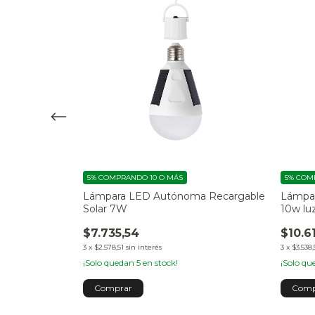
5%
COMPRANDO 10 O MÁS
5%
COMP
7 A60 Color
Lámpara LED Autónoma Recargable
Lámpar
Solar 7W
10w lu
$7.735,54
$10.6
3
x
$2.578,51
sin interés
3
x
$3.538,
¡Solo quedan
5
en stock!
¡Solo q