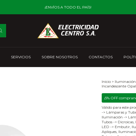
¡ENVÍOS A TODO EL PAÍS!
SERVICIOS
SOBRE NOSOTROS
CONTACTOS
POLÍT
Inicio
>
Iluminación
Incandescente Opa
¡5% OFF comprand
Válido para este pro
-> Lámparas y Tubo
Iluminación -> Lám
Tubos -> Dicroicas,
LED -> Embutir, Ilu
Apliques, Iluminació