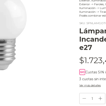
Exterior, Iluminaci
Exterior -> Faroles,
Iluminación -> Lumi
Iluminación -> Tira
Podés combinar est
SKU:
SPNLAMGOT
Lámpar
Incand
e27
$1.723
Cuotas SIN 
3
cuotas sin int
Ver más detalles