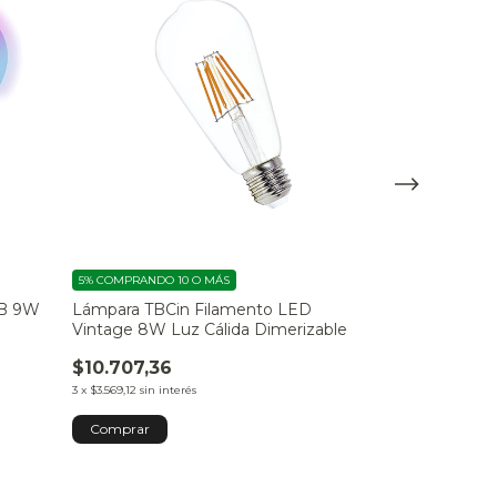
5%
COMPRANDO 10 O MÁS
5%
COMPRANDO 10
GB 9W
Lámpara TBCin Filamento LED
Dicroica Mac
Vintage 8W Luz Cálida Dimerizable
Inteligente S
$10.707,36
$16.661,86
3
x
$3.569,12
sin interés
3
x
$5.553,95
sin inter