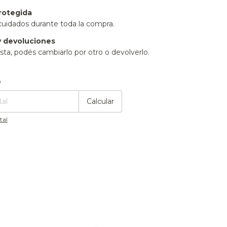
rotegida
cuidados durante toda la compra.
 devoluciones
sta, podés cambiarlo por otro o devolverlo.
:
Cambiar CP
o
Calcular
tal