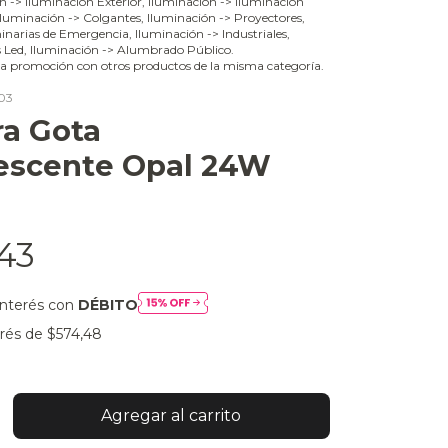
ón -> Iluminación Exterior, Iluminación -> Iluminación
 Iluminación -> Colgantes, Iluminación -> Proyectores,
narias de Emergencia, Iluminación -> Industriales,
s Led, Iluminación -> Alumbrado Público.
a promoción con otros productos de la misma categoría.
03
a Gota
escente Opal 24W
,43
interés con
DÉBITO
erés de
$574,48