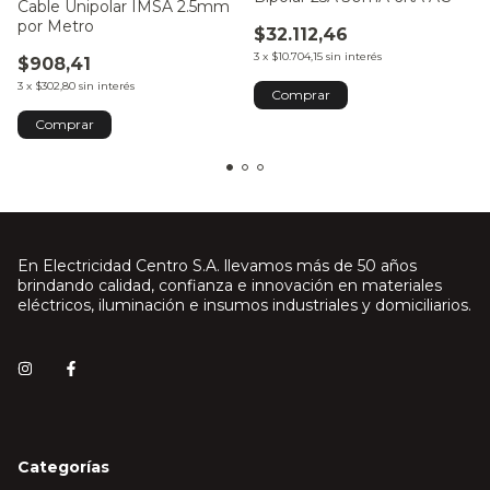
Cable Unipolar IMSA 2.5mm
por Metro
$32.112,46
3
x
$10.704,15
sin interés
$908,41
3
x
$302,80
sin interés
Comprar
En Electricidad Centro S.A. llevamos más de 50 años
brindando calidad, confianza e innovación en materiales
eléctricos, iluminación e insumos industriales y domiciliarios.
Categorías