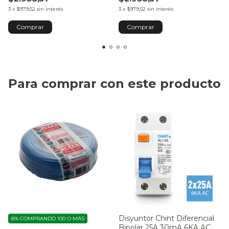
3
x
$979,52
sin interés
3
x
$979,52
sin interés
Para comprar con este producto
Disyuntor Chint Diferencial
8%
COMPRANDO 100 O MÁS
Bipolar 25A 30mA 6KA AC