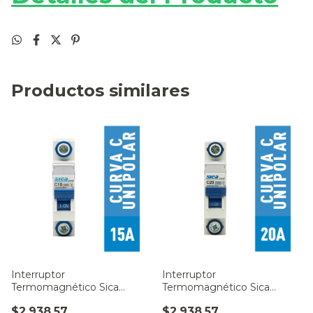
Productos similares
Interruptor
Interruptor
Termomagnético Sica
Termomagnético Sica
Unipolar 15A
Unipolar 20A
$2.938,57
$2.938,57