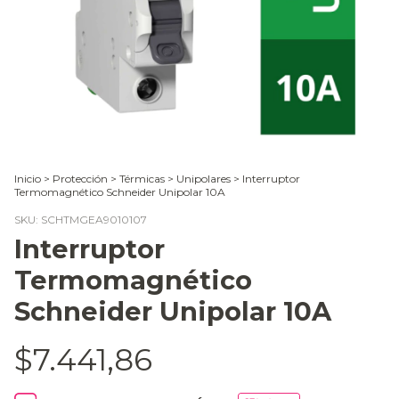
Inicio
>
Protección
>
Térmicas
>
Unipolares
>
Interruptor
Termomagnético Schneider Unipolar 10A
SKU:
SCHTMGEA9010107
Interruptor
Termomagnético
Schneider Unipolar 10A
$7.441,86