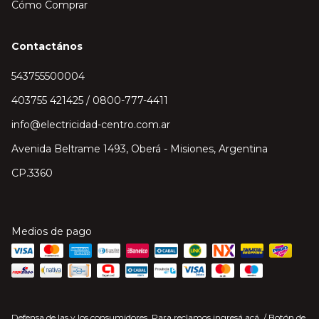
Cómo Comprar
Contactános
543755500004
403755 421425 / 0800-777-4411
info@electricidad-centro.com.ar
Avenida Beltrame 1493, Oberá - Misiones, Argentina
CP.3360
Medios de pago
Defensa de las y los consumidores. Para reclamos
ingresá acá.
/
Botón de