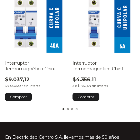
Interruptor
Interruptor
Termomagnético Chint
Termomagnético Chint
2x40A 6kA C
1x10A 6kA C
$9.037,12
$4.356,11
3
x
$3.012,37
sin interés
3
x
$1.452,04
sin interés
En Electricidad Centro S.A. llevamos más de 50 años