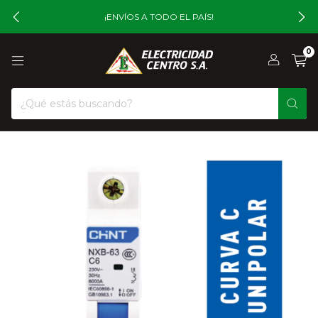
¡ENVÍOS A TODO EL PAÍS!
0