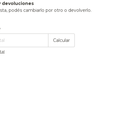
 devoluciones
sta, podés cambiarlo por otro o devolverlo.
:
Cambiar CP
o
Calcular
tal