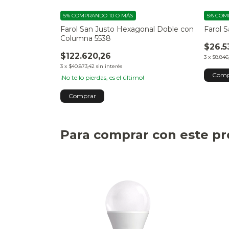
5%
COMPRANDO 10 O MÁS
5%
COMP
zoidal de Pared
Farol San Justo Hexagonal Doble con
Farol 
Columna 5538
$26.5
$122.620,26
3
x
$8.846
3
x
$40.873,42
sin interés
¡No te lo pierdas, es el último!
Para comprar con este p