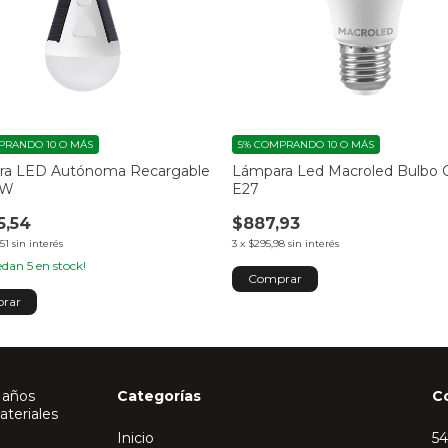
RANDO 10 O MÁS
5%
COMPRANDO 10 O MÁS
ra LED Autónoma Recargable
Lámpara Led Macroled Bulbo
7W
E27
5,54
$887,93
51
sin interés
3
x
$295,98
sin interés
uedan
5
en stock!
Comprar
 años
Categorías
C
ateriales
Inicio
5