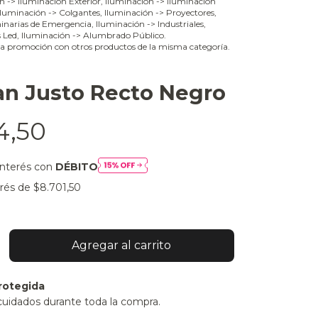
ón -> Iluminación Exterior, Iluminación -> Iluminación
 Iluminación -> Colgantes, Iluminación -> Proyectores,
narias de Emergencia, Iluminación -> Industriales,
s Led, Iluminación -> Alumbrado Público.
a promoción con otros productos de la misma categoría.
an Justo Recto Negro
4,50
interés con
DÉBITO
erés de
$8.701,50
rotegida
cuidados durante toda la compra.