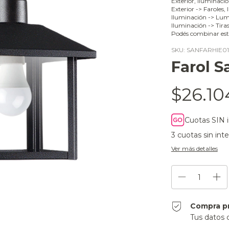
Exterior, Iluminaci
Exterior -> Faroles,
Iluminación -> Lumi
Iluminación -> Tira
Podés combinar est
SKU:
SANFARHIE01
Farol S
$26.10
Cuotas SIN 
3
cuotas sin int
Ver más detalles
Compra p
Tus datos 