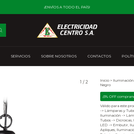
¡ENVÍOS A TODO EL PAÍS!
SERVICIOS
SOBRE NOSOTROS
CONTACTOS
POLÍT
Inicio
>
Iluminación
1
/
2
Negro
¡5% OFF comprand
Válido para este pro
-> Lámparas y Tubo
Iluminación -> Lám
Tubos -> Dicroicas,
LED -> Embutir, Ilu
Apliques, Iluminació