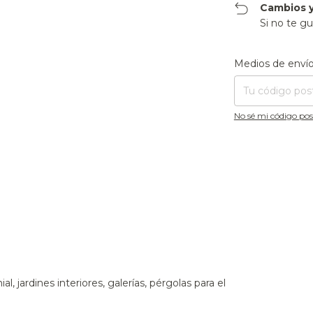
Cambios y
Si no te gu
Entregas para el CP
Medios de enví
No sé mi código pos
 jardines interiores, galerías, pérgolas para el