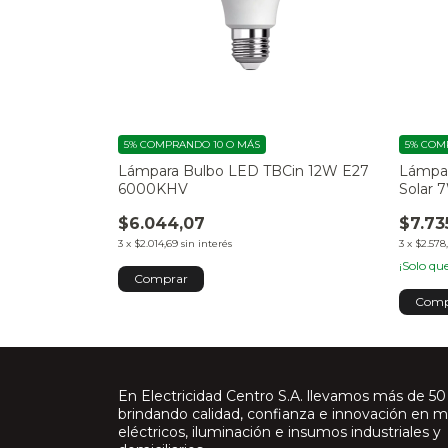
5%
COMPRANDO 10 O MÁS
5%
COMP
Lámpara Bulbo LED TBCin 12W E27
Lámpa
6000KHV
Solar 
$6.044,07
$7.73
3
x
$2.014,69
sin interés
3
x
$2.578,
¡Solo q
En Electricidad Centro S.A. llevamos más de 50
brindando calidad, confianza e innovación en m
eléctricos, iluminación e insumos industriales y