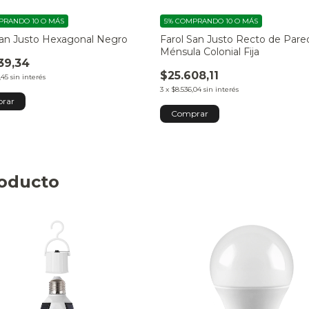
RANDO 10 O MÁS
5%
COMPRANDO 10 O MÁS
San Justo Hexagonal Negro
Farol San Justo Recto de Pare
Ménsula Colonial Fija
39,34
$25.608,11
,45
sin interés
3
x
$8.536,04
sin interés
roducto