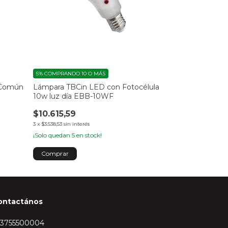
5%
COMPRANDO 10 O MÁS
 Común
Lámpara TBCin LED con Fotocélula
10w luz día EBB-10WF
$10.615,59
3
x
$3.538,53
sin interés
¡Solo quedan
5
en stock!
ontactános
43755500004