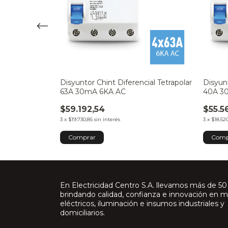
cial Tetrapolar
Disyuntor Chint Diferencial Tetrapolar
Disyunt
63A 30mA 6KA AC
40A 3
$59.192,54
$55.5
3
x
$19.730,85
sin interés
3
x
$18.52
En Electricidad Centro S.A. llevamos más de 50
brindando calidad, confianza e innovación en m
eléctricos, iluminación e insumos industriales y
domiciliarios.