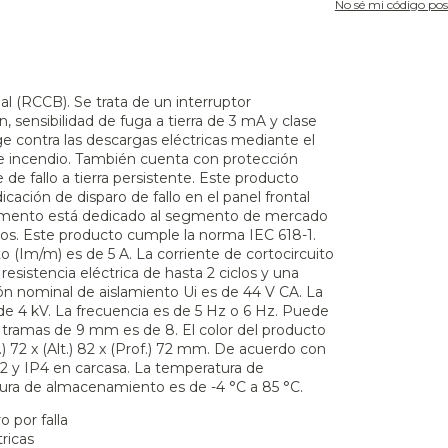
No sé mi código pos
al (RCCB). Se trata de un interruptor
 sensibilidad de fuga a tierra de 3 mA y clase
e contra las descargas eléctricas mediante el
 de incendio. También cuenta con protección
 de fallo a tierra persistente. Este producto
icación de disparo de fallo en el panel frontal
 segmento está dedicado al segmento de mercado
ños. Este producto cumple la norma IEC 618-1.
o (Im/m) es de 5 A. La corriente de cortocircuito
resistencia eléctrica de hasta 2 ciclos y una
ión nominal de aislamiento Ui es de 44 V CA. La
e 4 kV. La frecuencia es de 5 Hz o 6 Hz. Puede
ramas de 9 mm es de 8. El color del producto
) 72 x (Alt.) 82 x (Prof.) 72 mm. De acuerdo con
P2 y IP4 en carcasa. La temperatura de
tura de almacenamiento es de -4 °C a 85 °C.
o por falla
ricas