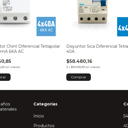
or Chint Diferencial Tetrapolar
Disyuntor Sica Diferencial Tetr
0mA 6KA AC
40A
60,85
$58.480,16
0,28
sin interés
3
x
$19.493,39
sin interés
 años
Categorías
C
ateriales
Inicio
5
Productos
40