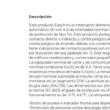
Descripción
Este producto Easy9 es un interruptor diferenci
automático 4P con 4 A de intensidad nominal In,
de protección de tipo CA. Este producto proteg
contacto directo o indirecto y contra peligros
contra peligros de incendio debido a la corriente
tiene indicaciones de contacto positivas con ind
por la posición del asa (grabado en -I). Este
de edificios residenciales y comerciales peque
La capacidad nominal de corte y de cortocircuit
nominal condicional (Inc/c) es de 6 A. Tiene una 
resistencia mecánica de hasta 5 ciclos. La tens
tensión nominal soportada al impulso Uimp es d
montarse en un segmento DIN. La anchura en t
es gris claro (RAL735). Las dimensiones son (An.
la norma IEC 6529, el grado de protección es I
funcionamiento es de -5 °C a 6 °C. La tempera
-Botón de prueba e indicador frontal para dispar
-Protección de personas contra descargas eléct