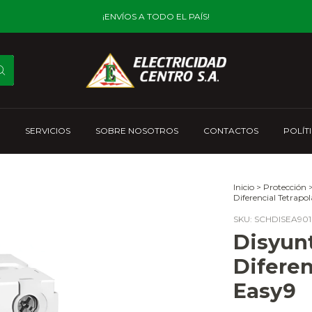
¡ENVÍOS A TODO EL PAÍS!
SERVICIOS
SOBRE NOSOTROS
CONTACTOS
POLÍT
Inicio
>
Protección
Diferencial Tetrapo
SKU:
SCHDISEA901
Disyun
Diferen
Easy9