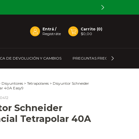
Entrá
/
Carrito
(
0
)
Registráte
$0,00
ICA DE DEVOLUCIÓN Y CAMBIOS
PREGUNTAS FRECUENTES
C
>
Disyuntores
>
Tetrapolares
>
Disyuntor Schneider
lar 40A Easy9
0412
tor Schneider
cial Tetrapolar 40A