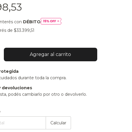
98,53
interés con
DÉBITO
erés de
$33.399,51
rotegida
cuidados durante toda la compra.
 devoluciones
sta, podés cambiarlo por otro o devolverlo.
:
Cambiar CP
o
Calcular