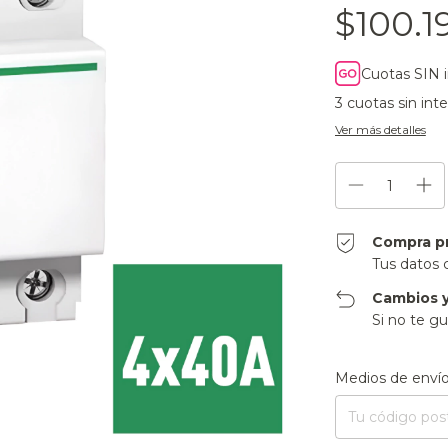
$100.1
Cuotas SIN 
3
cuotas sin int
Ver más detalles
Compra p
Tus datos 
Cambios y
Si no te gu
Entregas para el CP
Medios de enví