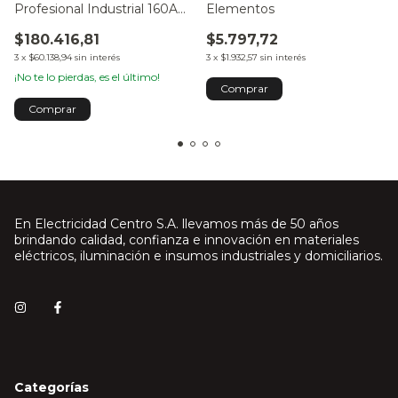
Profesional Industrial 160A
Elementos
15 Puntos
$180.416,81
$5.797,72
3
x
$60.138,94
sin interés
3
x
$1.932,57
sin interés
¡No te lo pierdas, es el último!
Comprar
En Electricidad Centro S.A. llevamos más de 50 años
brindando calidad, confianza e innovación en materiales
eléctricos, iluminación e insumos industriales y domiciliarios.
Categorías