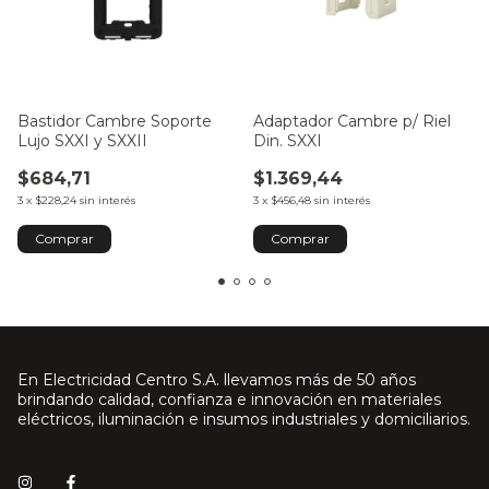
Bastidor Cambre Soporte
Adaptador Cambre p/ Riel
Lujo SXXI y SXXII
Din. SXXI
$684,71
$1.369,44
3
x
$228,24
sin interés
3
x
$456,48
sin interés
En Electricidad Centro S.A. llevamos más de 50 años
brindando calidad, confianza e innovación en materiales
eléctricos, iluminación e insumos industriales y domiciliarios.