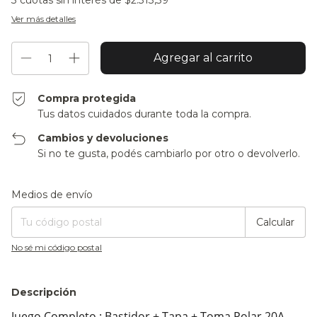
3
cuotas sin interés de
$2.313,39
Ver más detalles
Compra protegida
Tus datos cuidados durante toda la compra.
Cambios y devoluciones
Si no te gusta, podés cambiarlo por otro o devolverlo.
Entregas para el CP:
Cambiar CP
Medios de envío
Calcular
No sé mi código postal
Descripción
Juego Completo : Bastidor + Tapa + Toma Polar 20A.