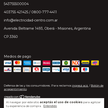
543755500004
403755 421425 / 0800-777-4411
info@electricidad-centro.com.ar
Avenida Beltrame 1493, Oberá - Misiones, Argentina
CP.3360
Medios de pago
Defensa de las y los consumidores. Para reclamos
ingresá acá.
/
Botón de
arrepentimiento
Al navegar por este sitio
aceptás el uso de cookies
para agilizar
Copyright Electricidad Centro S.A. - 2026. Todos los derechos reservados.
tu experiencia de compra.
Entendido