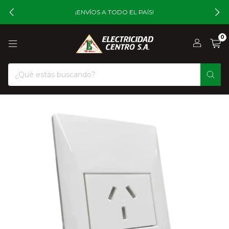
¡ENVÍOS A TODO EL PAÍS!
0