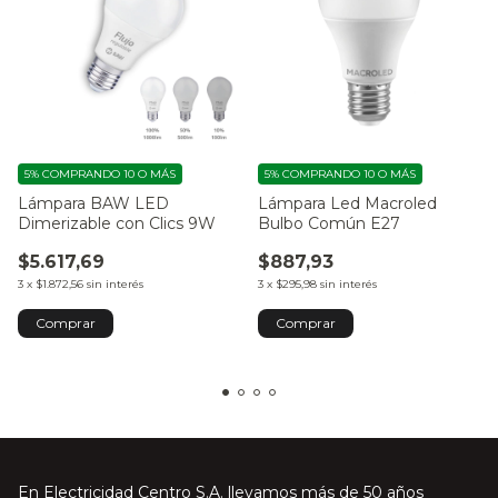
5%
COMPRANDO 10 O MÁS
5%
COMPRANDO 10 O MÁS
Lámpara BAW LED
Lámpara Led Macroled
Dimerizable con Clics 9W
Bulbo Común E27
$5.617,69
$887,93
3
x
$1.872,56
sin interés
3
x
$295,98
sin interés
Comprar
En Electricidad Centro S.A. llevamos más de 50 años