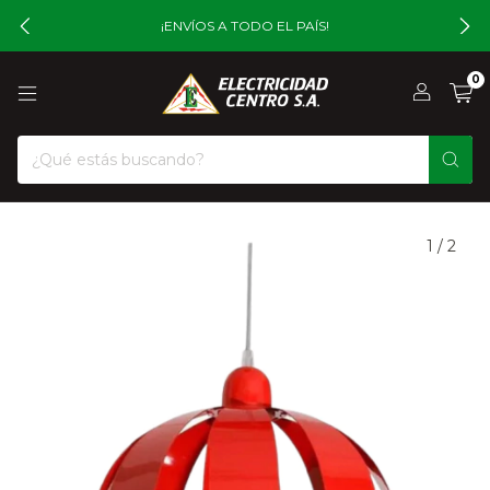
¡ENVÍOS A TODO EL PAÍS!
0
1
/
2