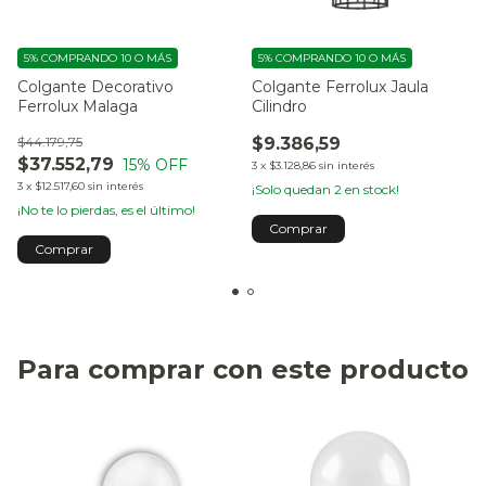
5%
COMPRANDO 10 O MÁS
5%
COMPRANDO 10 O MÁS
Colgante Decorativo
Colgante Ferrolux Jaula
Ferrolux Malaga
Cilindro
$44.179,75
$9.386,59
$37.552,79
15
% OFF
3
x
$3.128,86
sin interés
3
x
$12.517,60
sin interés
¡Solo quedan
2
en stock!
¡No te lo pierdas, es el último!
Para comprar con este producto