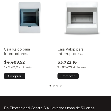
Caja Kalop para
Caja Kalop para
Interruptores
Interruptores
Termomagnéticos Din 4
Termomagnéticos Din 6
$4.489,52
$3.722,16
Módulos PVC Exterior con
Módulos PVC Exterior
Tapa
3
x
$1.496,51
sin interés
3
x
$1.240,72
sin interés
En Electricidad Centro S.A. llevamos más de 50 años