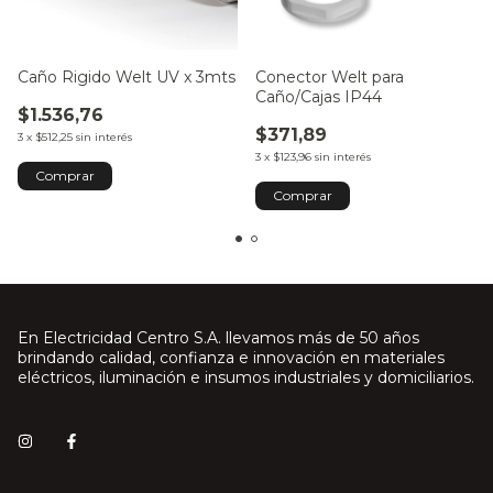
Caño Rigido Welt UV x 3mts
Conector Welt para
Caño/Cajas IP44
$1.536,76
$371,89
3
x
$512,25
sin interés
3
x
$123,96
sin interés
Comprar
Comprar
En Electricidad Centro S.A. llevamos más de 50 años
brindando calidad, confianza e innovación en materiales
eléctricos, iluminación e insumos industriales y domiciliarios.