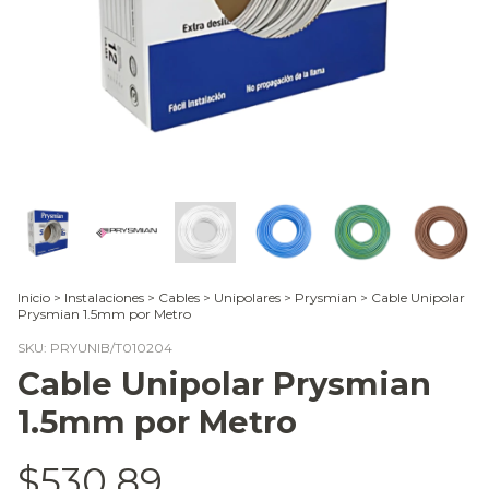
Inicio
>
Instalaciones
>
Cables
>
Unipolares
>
Prysmian
>
Cable Unipolar
Prysmian 1.5mm por Metro
SKU:
PRYUNIB/T010204
Cable Unipolar Prysmian
1.5mm por Metro
$530,89