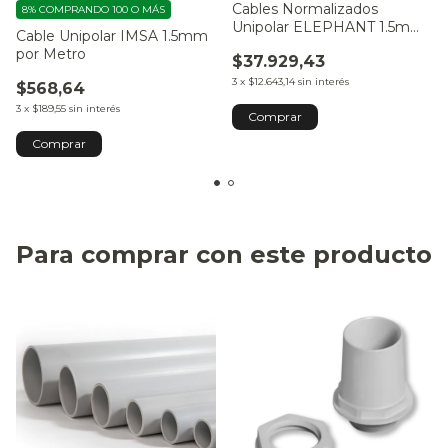
Cables Normalizados
8%
COMPRANDO 100 O MÁS
Unipolar ELEPHANT 1.5mm
Cable Unipolar IMSA 1.5mm
100mts
por Metro
$37.929,43
3
x
$12.643,14
sin interés
$568,64
3
x
$189,55
sin interés
Comprar
Comprar
Para comprar con este producto