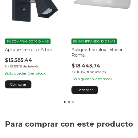
5%
COMPRANDO 10 O MÁS
5%
COMPRANDO 10 O MÁS
Aplique Ferrolux Altea
Aplique Ferrolux Difusor
Roma
$15.585,44
$18.443,74
3
x
$5.195,15
sin interés
3
x
$6.147,91
sin interés
¡Solo quedan
5
en stock!
¡Solo quedan
2
en stock!
Para comprar con este producto