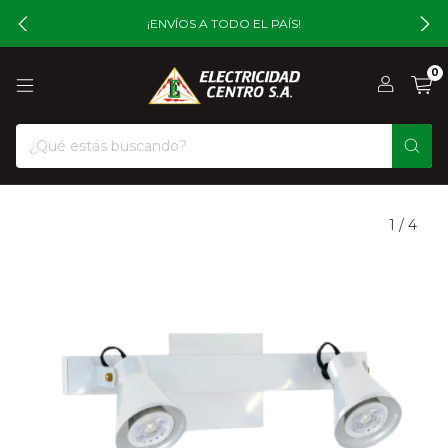
¡ENVÍOS A TODO EL PAÍS!
0
1
/
4