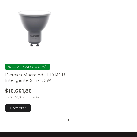
5%
COMPRANDO 10 O MÁS
Dicroica Macroled LED RGB
Inteligente Smart 5W
$16.661,86
3
x
$5.553,95
sin interés