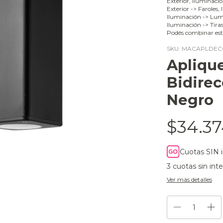
Exterior, Iluminaci
Exterior -> Faroles,
Iluminación -> Lumi
Iluminación -> Tira
Podés combinar est
SKU:
MACAPLDEC
Apliqu
Bidire
Negro
$34.37
Cuotas SIN 
3
cuotas sin int
Ver más detalles