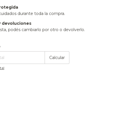
rotegida
cuidados durante toda la compra.
 devoluciones
sta, podés cambiarlo por otro o devolverlo.
:
Cambiar CP
o
Calcular
tal