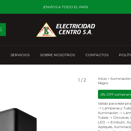
¡ENVÍOS A TODO EL PAÍS!
SERVICIOS
SOBRE NOSOTROS
CONTACTOS
POLÍT
Inicio
>
Iluminación
1
/
2
Negro
¡5% OFF comprand
Válido para este pro
-> Lámparas y Tubo
Iluminación -> Lám
Tubos -> Dicroicas,
LED -> Embutir, Ilu
Apliques, Iluminació