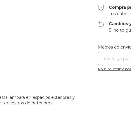
Compra p
Tus datos 
Cambios y
Si no te gu
Entregas para el CP
Medios de enví
No sé mi código pos
r esta lámpara en espacios exteriores y
 sin riesgos de deterioros.