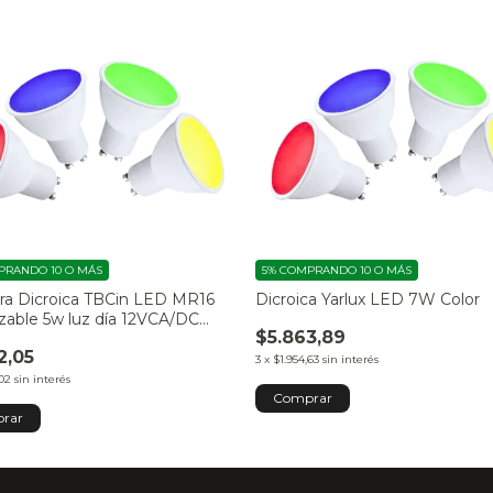
RANDO 10 O MÁS
5%
COMPRANDO 10 O MÁS
a Dicroica TBCin LED MR16
Dicroica Yarlux LED 7W Color
zable 5w luz día 12VCA/DC
$5.863,89
5X1-WD
2,05
3
x
$1.954,63
sin interés
,02
sin interés
Comprar