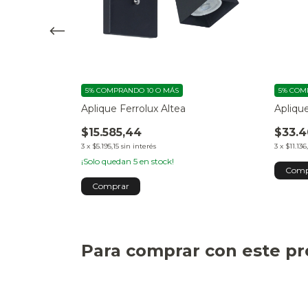
5%
COMPRANDO 10 O MÁS
5%
COMP
onal Unibox
Aplique Ferrolux Altea
Apliqu
$15.585,44
$33.4
3
x
$5.195,15
sin interés
3
x
$11.136
¡Solo quedan
5
en stock!
Para comprar con este p