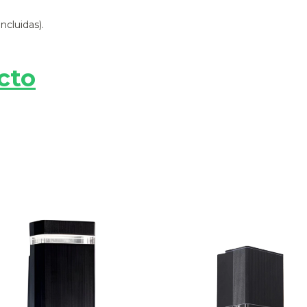
ncluidas).
cto