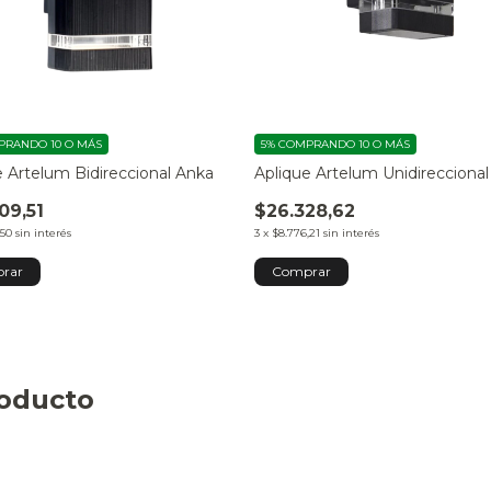
RANDO 10 O MÁS
5%
COMPRANDO 10 O MÁS
e Artelum Bidireccional Anka
Aplique Artelum Unidirecciona
09,51
$26.328,62
,50
sin interés
3
x
$8.776,21
sin interés
roducto