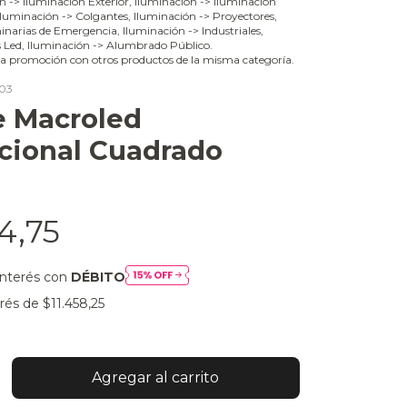
ón -> Iluminación Exterior, Iluminación -> Iluminación
 Iluminación -> Colgantes, Iluminación -> Proyectores,
narias de Emergencia, Iluminación -> Industriales,
s Led, Iluminación -> Alumbrado Público.
a promoción con otros productos de la misma categoría.
03
e Macroled
ccional Cuadrado
4,75
interés con
DÉBITO
erés de
$11.458,25