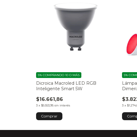
5%
COMPRANDO 10 O MÁS
5%
COMP
Dicroica Macroled LED RGB
Lámpar
Inteligente Smart 5W
Dimeri
MR16-
$16.661,86
$3.82
3
x
$5.553,95
sin interés
3
x
$1.274