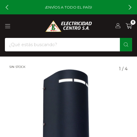
¡ENVÍOS A TODO EL PAÍS!
0
SIN STOCK
1
/
4