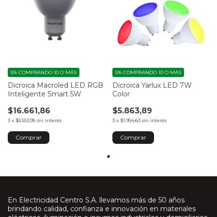
5%
COMPRANDO 10 O MÁS
5%
COMPRANDO 10 O MÁS
Dicroica Macroled LED RGB
Dicroica Yarlux LED 7W
Inteligente Smart 5W
Color
$16.661,86
$5.863,89
3
x
$5.553,95
sin interés
3
x
$1.954,63
sin interés
Comprar
En Electricidad Centro S.A. llevamos más de 50 años
brindando calidad, confianza e innovación en materiales