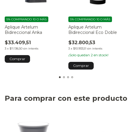
5%
COMPRANDO 10 O MÁS
5%
COMPRANDO 10 O MÁS
Aplique Artelum
Aplique Artelum
Bidireccional Anka
Bidireccional Eco Doble
$33.409,51
$32.800,53
3
x
$11.136,50
sin interés
3
x
$10.933,51
sin interés
¡Solo quedan
2
en stock!
Para comprar con este producto