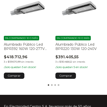
5%
COMPRANDO 10 O MÁS
5%
COMPRANDO 10 O MÁS
Alumbrado Público Led
Alumbrado Público Led
BPR392 160W 120-277V
BPR220 130W 120-240V
con Fotocélula
$418.712,96
$391.405,55
3
x
$139.570,99
sin interés
3
x
$130.468,52
sin interés
¡Solo quedan
5
en stock!
¡Solo quedan
5
en stock!
En Electricidad Centro S.A. llevamos más de 50 años