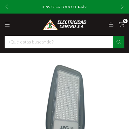
¡ENVÍOS A TODO EL PAÍS!
0