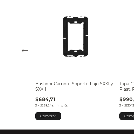
od. SXXII
Bastidor Cambre Soporte Lujo SXXI y
Tapa C
SXXII
Plást. 
$684,71
$990
3
x
$228,24
sin interés
3
x
$330,13