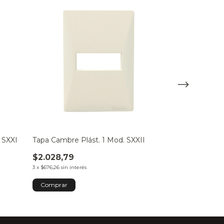
 SXXI
Tapa Cambre Plást. 1 Mod. SXXII
Tapa Cambre P
$2.028,79
$2.028,79
3
x
$676,26
sin interés
3
x
$676,26
sin inter