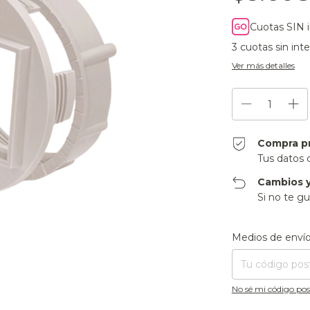
Cuotas SIN 
3
cuotas sin int
Ver más detalles
Compra p
Tus datos 
Cambios y
Si no te gu
Entregas para el CP
Medios de enví
No sé mi código pos