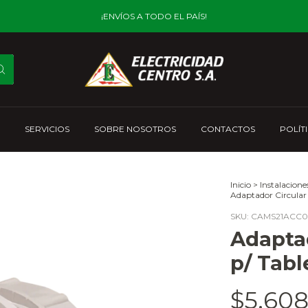
¡ENVÍOS A TODO EL PAÍS!
SERVICIOS
SOBRE NOSOTROS
CONTACTOS
POLÍT
Inicio
>
Instalacione
Adaptador Circular
SKU:
CAMS21ACC0
Adapta
p/ Tabl
$5.608