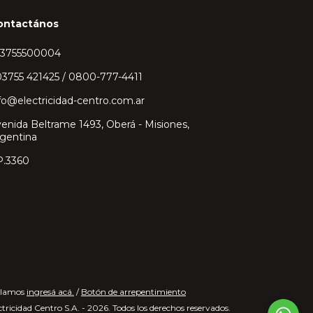
ontactános
43755500004
3755 421425 / 0800-777-4411
fo@electricidad-centro.com.ar
enida Beltrame 1493, Oberá - Misiones,
gentina
P.3360
clamos
ingresá acá.
/
Botón de arrepentimiento
tricidad Centro S.A. - 2026. Todos los derechos reservados.