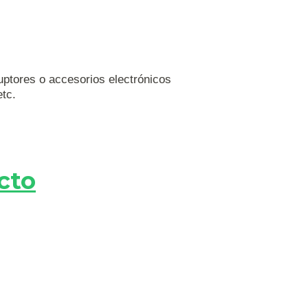
uptores o accesorios electrónicos
etc.
cto