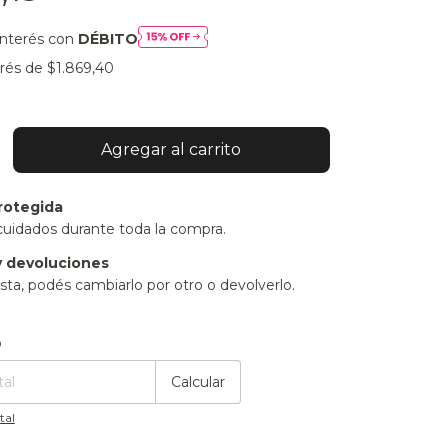
interés con
DÉBITO
erés de
$1.869,40
rotegida
cuidados durante toda la compra.
 devoluciones
sta, podés cambiarlo por otro o devolverlo.
:
Cambiar CP
o
Calcular
tal